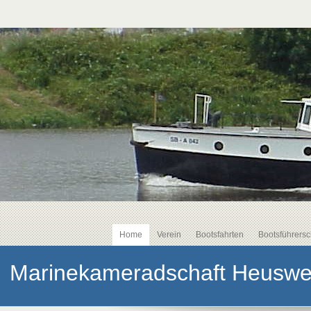
Home
Verein
Bootsfahrten
Bootsführersc
Marinekameradschaft Heusweil