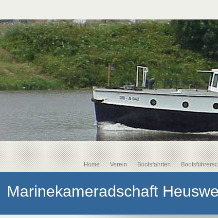
Home
Verein
Bootsfahrten
Bootsführersc
Marinekameradschaft Heusweil